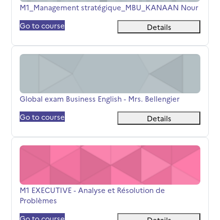
Titolo del corso
M1_Management stratégique_MBU_KANAAN Nour
Go to course
Details
Global exam Business English - Mrs. Bellengier
Titolo del corso
Global exam Business English - Mrs. Bellengier
Go to course
Details
M1 EXECUTIVE - Analyse et Résolution de Problèmes
Titolo del corso
M1 EXECUTIVE - Analyse et Résolution de
Problèmes
Go to course
Details