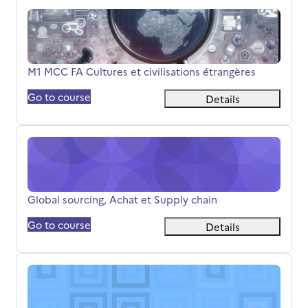
M1 MCC FA Cultures et civilisations étrangères
Titolo del corso
M1 MCC FA Cultures et civilisations étrangères
Go to course
Details
Global sourcing, Achat et Supply chain
Titolo del corso
Global sourcing, Achat et Supply chain
Go to course
Details
M1 MDP - Analyse et résolution de Problèmes