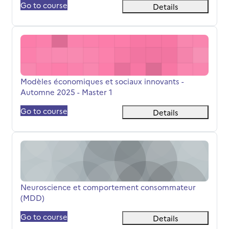
Go to course
Details
Modèles économiques et sociaux innovants - Automne 20
Titolo del corso
Modèles économiques et sociaux innovants -
Automne 2025 - Master 1
Go to course
Details
Neuroscience et comportement consommateur (MDD)
Titolo del corso
Neuroscience et comportement consommateur
(MDD)
Go to course
Details