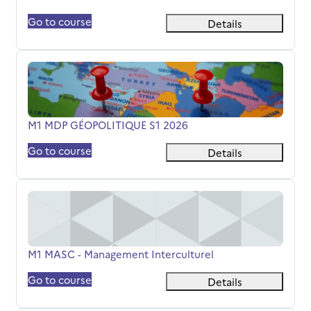
Go to course
Details
M1 MDP GÉOPOLITIQUE S1 2026
Titolo del corso
M1 MDP GÉOPOLITIQUE S1 2026
Go to course
Details
M1 MASC - Management Interculturel
Titolo del corso
M1 MASC - Management Interculturel
Go to course
Details