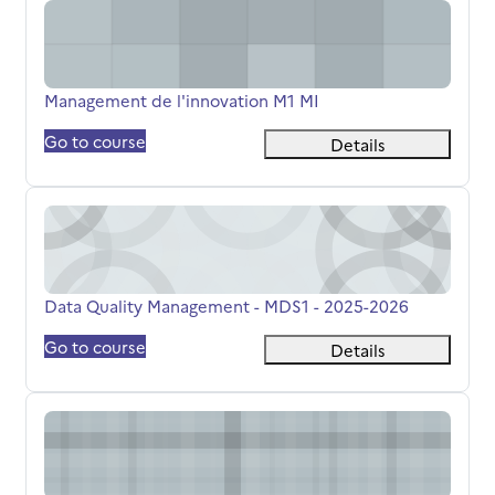
Management de l'innovation M1 MI
Titolo del corso
Management de l'innovation M1 MI
Go to course
Details
Data Quality Management - MDS1 - 2025-2026
Titolo del corso
Data Quality Management - MDS1 - 2025-2026
Go to course
Details
M1_Management stratégique_MBU_KANAAN Nour