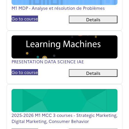
Titolo del corso
M1 MDP - Analyse et résolution de Problèmes
Go to course
Details
PRESENTATION DATA SCIENCE IAE
Titolo del corso
PRESENTATION DATA SCIENCE IAE
Go to course
Details
2025-2026 M1 MCC 3 courses - Strategic Marketing, Digi
Titolo del corso
2025-2026 M1 MCC 3 courses - Strategic Marketing,
Digital Marketing, Consumer Behavior