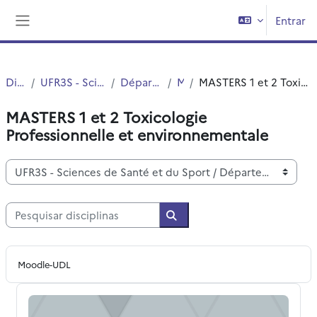
Ir para o conteúdo principal
Entrar
Painel lateral
Disciplinas
UFR3S - Sciences de Santé et du Sport
Département UFR3S - ILIS
Master
MASTERS 1 et 2 Toxicologie Professionnelle et environnementale
MASTERS 1 et 2 Toxicologie
Professionnelle et environnementale
Categorias de disciplinas
Pesquisar disciplinas
Pesquisar disciplinas
Moodle-UDL
M2 EGREP Polluants