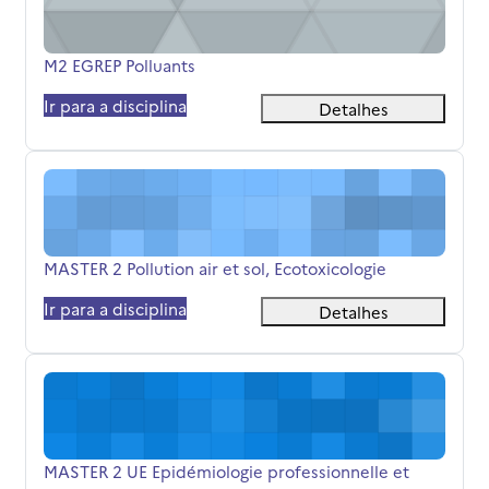
Nome da disciplina
M2 EGREP Polluants
Ir para a disciplina
Detalhes
MASTER 2 Pollution air et sol, Ecotoxicologie
Nome da disciplina
MASTER 2 Pollution air et sol, Ecotoxicologie
Ir para a disciplina
Detalhes
MASTER 2 UE Epidémiologie professionnelle et environn
Nome da disciplina
MASTER 2 UE Epidémiologie professionnelle et