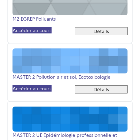
Nom du cours
M2 EGREP Polluants
Accéder au cours
Détails
MASTER 2 Pollution air et sol, Ecotoxicologie
Nom du cours
MASTER 2 Pollution air et sol, Ecotoxicologie
Accéder au cours
Détails
MASTER 2 UE Epidémiologie professionnelle et environn
Nom du cours
MASTER 2 UE Epidémiologie professionnelle et