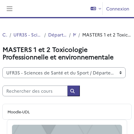
Passer au contenu principal
Connexion
Panneau latéral
Cours
UFR3S - Sciences de Santé et du Sport
Département UFR3S - ILIS
Master
MASTERS 1 et 2 Toxicologie Professionnelle et environnementale
MASTERS 1 et 2 Toxicologie
Professionnelle et environnementale
Catégories de cours
Rechercher des cours
Rechercher des cours
Moodle-UDL
M2 EGREP Polluants