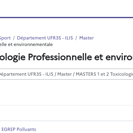
Sport
Département UFR3S - ILIS
Master
elle et environnementale
ologie Professionnelle et envi
sos
mbre del curso
 EGREP Polluants