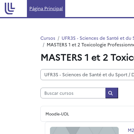
Salta al contenido principal
Página Principal
Cursos
UFR3S - Sciences de Santé et du 
MASTERS 1 et 2 Toxicologie Professionn
MASTERS 1 et 2 Toxic
Categorías
Buscar cursos
Buscar cur
Moodle-UDL
M2 EGREP Polluants
No
M2