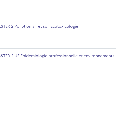
ologie
mbre del curso
STER 2 Pollution air et sol, Ecotoxicologie
nelle et environnementale
mbre del curso
STER 2 UE Epidémiologie professionnelle et environnemental