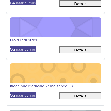
Ga naar cursus
Details
Froid Industriel
Cursusnaam
Froid Industriel
Ga naar cursus
Details
Biochimie Médicale 2ème année S3
Cursusnaam
Biochimie Médicale 2ème année S3
Ga naar cursus
Details