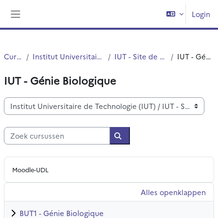
Ga naar hoofdinhoud
Login
Zijpaneel
Cursussen
Institut Universitaire de Technologie (IUT)
IUT - Site de Villeneuve d'Ascq
IUT - Génie Biologique
IUT - Génie Biologique
Cursuscategorieën
Zoek cursussen
Zoek cursussen
Moodle-UDL
Alles openklappen
BUT1 - Génie Biologique