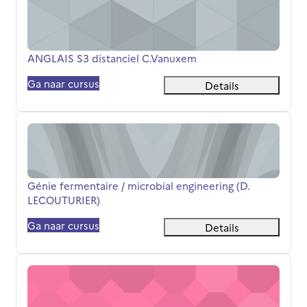
ANGLAIS S3 distanciel C.Vanuxem
Cursusnaam
ANGLAIS S3 distanciel C.Vanuxem
Ga naar cursus
Details
Génie fermentaire / microbial engineering (D. LECOUTUR
Cursusnaam
Génie fermentaire / microbial engineering (D.
LECOUTURIER)
Ga naar cursus
Details
Hygiène Alimentaire option diététique