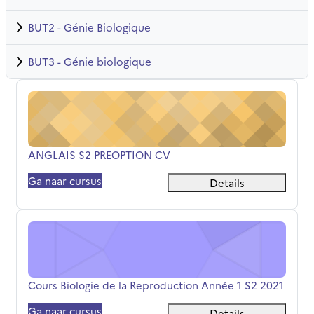
BUT2 - Génie Biologique
BUT3 - Génie biologique
ANGLAIS S2 PREOPTION CV
Cursusnaam
ANGLAIS S2 PREOPTION CV
Ga naar cursus
Details
Cours Biologie de la Reproduction Année 1 S2 2021
Cursusnaam
Cours Biologie de la Reproduction Année 1 S2 2021
Ga naar cursus
Details