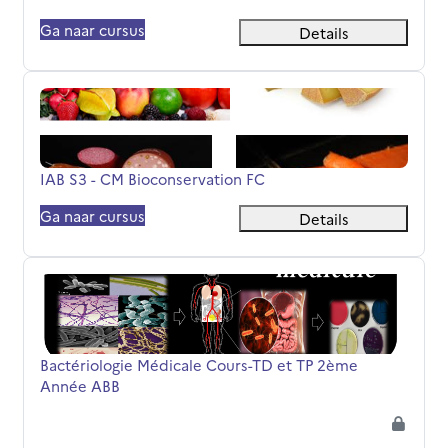
Ga naar cursus
Details
IAB S3 - CM Bioconservation FC
Cursusnaam
IAB S3 - CM Bioconservation FC
Ga naar cursus
Details
Bactériologie Médicale Cours-TD et TP 2ème Année ABB
Cursusnaam
Bactériologie Médicale Cours-TD et TP 2ème
Année ABB