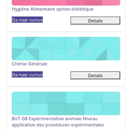
Cursusnaam
Hygiène Alimentaire option diététique
Ga naar cursus
Details
Chimie Générale
Cursusnaam
Chimie Générale
Ga naar cursus
Details
BUT GB Expérimentation animale Niveau application des
Cursusnaam
BUT GB Expérimentation animale Niveau
application des procédures expérimentales