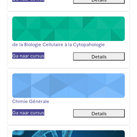
de la Biologie Cellulaire à la Cytopahologie
Cursusnaam
de la Biologie Cellulaire à la Cytopahologie
Ga naar cursus
Details
Chimie Générale
Cursusnaam
Chimie Générale
Ga naar cursus
Details
IAB S4 - TD Génétique FC