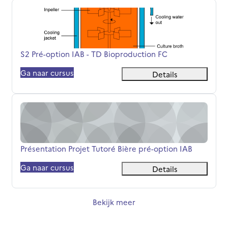
S2 Pré-option IAB - TD Bioproduction FC
Cursusnaam
S2 Pré-option IAB - TD Bioproduction FC
Ga naar cursus
Details
Présentation Projet Tutoré Bière pré-option IAB
Cursusnaam
Présentation Projet Tutoré Bière pré-option IAB
Ga naar cursus
Details
Bekijk meer