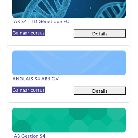
Cursusnaam
IAB S4 - TD Génétique FC
Ga naar cursus
Details
ANGLAIS S4 ABB C.V
Cursusnaam
ANGLAIS S4 ABB C.V
Ga naar cursus
Details
IAB Gestion S4
Cursusnaam
IAB Gestion S4