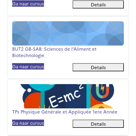
Ga naar cursus
Details
BUT2 GB-SAB: Sciences de l'Aliment et Biotechnologie
Cursusnaam
BUT2 GB-SAB: Sciences de l'Aliment et
Biotechnologie
Ga naar cursus
Details
TPs Physique Générale et Appliquée 1ere Année
Cursusnaam
TPs Physique Générale et Appliquée 1ere Année
Ga naar cursus
Details