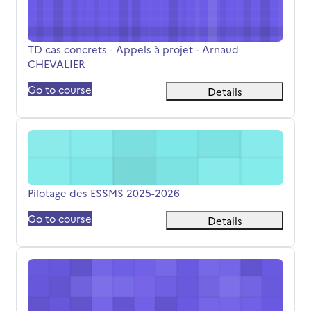
Όνομα μαθήματος
TD cas concrets - Appels à projet - Arnaud
CHEVALIER
Go to course
Details
Pilotage des ESSMS 2025-2026
Όνομα μαθήματος
Pilotage des ESSMS 2025-2026
Go to course
Details
MASTER 2 ERGO 2025-2026