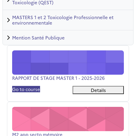
Toxicologie (QEST)
MASTERS 1 et 2 Toxicologie Professionnelle et
environnementale
Mention Santé Publique
RAPPORT DE STAGE MASTER 1 - 2025-2026
Όνομα μαθήματος
RAPPORT DE STAGE MASTER 1 - 2025-2026
Go to course
Details
M2 app secto mémoire
Όνομα μαθήματος
M2 app secto mémoire