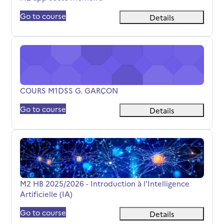
Go to course
Details
COURS M1DSS G. GARÇON
Όνομα μαθήματος
COURS M1DSS G. GARÇON
Go to course
Details
M2 HB 2025/2026 - Introduction à l'Intelligence Artificiell
Όνομα μαθήματος
M2 HB 2025/2026 - Introduction à l'Intelligence
Artificielle (IA)
Go to course
Details