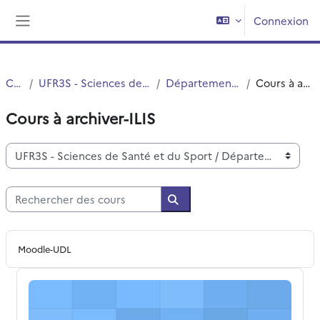
Passer au contenu principal
Connexion
Panneau latéral
Cours
UFR3S - Sciences de Santé et du Sport
Département UFR3S - ILIS
Cours à archiver-ILIS
Cours à archiver-ILIS
Catégories de cours
Rechercher des cours
Rechercher des cours
Moodle-UDL
Polytech