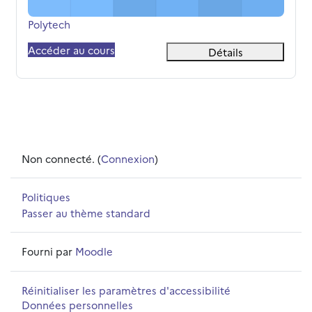
Nom du cours
Polytech
Accéder au cours
Détails
Non connecté. (
Connexion
)
Politiques
Passer au thème standard
Fourni par
Moodle
Réinitialiser les paramètres d'accessibilité
Données personnelles