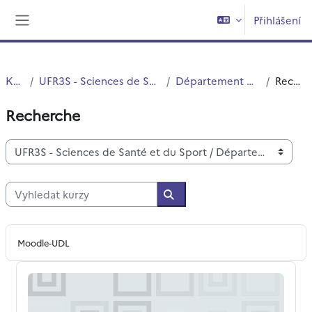
Přejít k hlavnímu obsahu
Přihlášení
Boční panel
Kurzy
UFR3S - Sciences de Santé et du Sport
Département UFR3S - SSEP
Recherche
Recherche
Kategorie kurzů
Vyhledat kurzy
Vyhledat kurzy
Moodle-UDL
Projet SPRINT