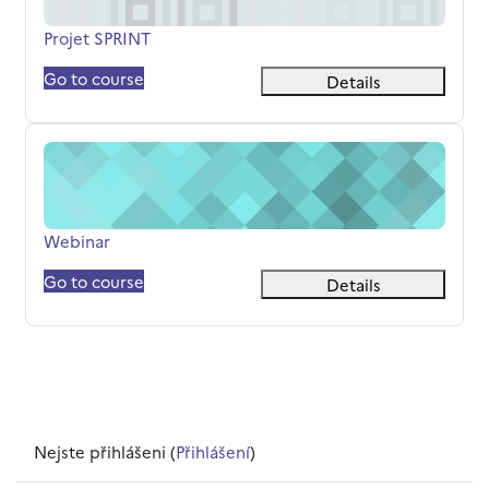
Název kurzu
Projet SPRINT
Go to course
Details
Webinar
Název kurzu
Webinar
Go to course
Details
Nejste přihlášeni (
Přihlášení
)