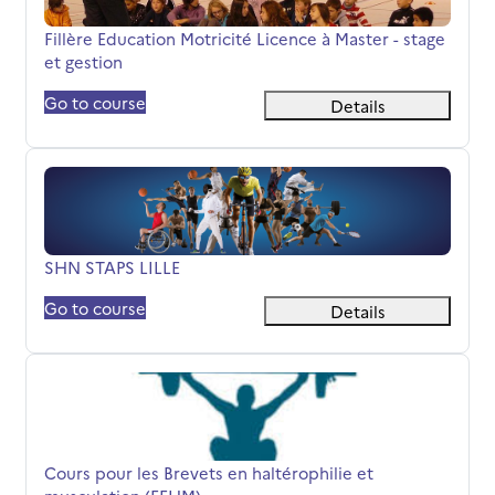
Όνομα μαθήματος
Fillère Education Motricité Licence à Master - stage
et gestion
Go to course
Details
SHN STAPS LILLE
Όνομα μαθήματος
SHN STAPS LILLE
Go to course
Details
Cours pour les Brevets en haltérophilie et musculation (
Όνομα μαθήματος
Cours pour les Brevets en haltérophilie et