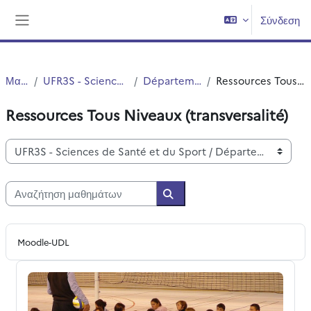
Μετάβαση στο κεντρικό περιεχόμενο
Σύνδεση
Πλευρικός πίνακας
Μαθήματα
UFR3S - Sciences de Santé et du Sport
Département UFR3S - SSEP
Ressources Tous Niveaux (transversalité)
Ressources Tous Niveaux (transversalité)
Κατηγορίες μαθημάτων
Αναζήτηση μαθημάτων
Αναζήτηση μαθημάτων
Moodle-UDL
Fillère Education Motricité Licence à Master - stage et ge