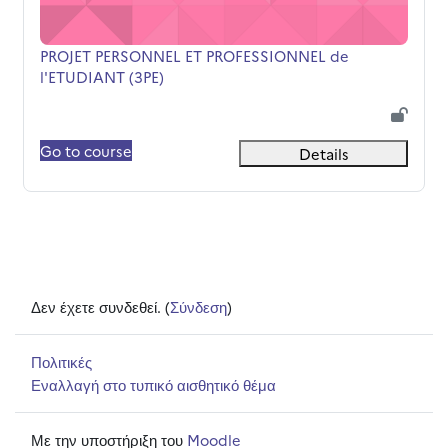
Όνομα μαθήματος
PROJET PERSONNEL ET PROFESSIONNEL de
l'ETUDIANT (3PE)
Go to course
Details
Δεν έχετε συνδεθεί. (
Σύνδεση
)
Πολιτικές
Εναλλαγή στο τυπικό αισθητικό θέμα
Με την υποστήριξη του
Moodle