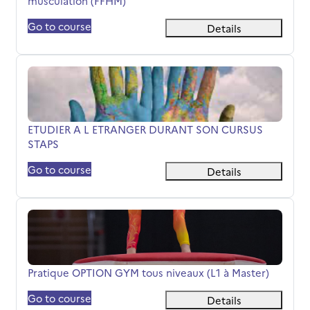
musculation (FFHM)
Go to course
Details
ETUDIER A L ETRANGER DURANT SON CURSUS STAPS
Όνομα μαθήματος
ETUDIER A L ETRANGER DURANT SON CURSUS
STAPS
Go to course
Details
Pratique OPTION GYM tous niveaux (L1 à Master)
Όνομα μαθήματος
Pratique OPTION GYM tous niveaux (L1 à Master)
Go to course
Details