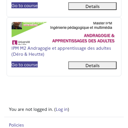
Go to course
Details
IPM M2 Andragogie et apprentissage des adultes (Déro 
Course name
IPM M2 Andragogie et apprentissage des adultes
(Déro & Heutte)
Go to course
Details
You are not logged in. (
Log in
)
Policies