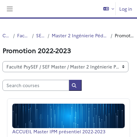
Skip to main content
Log in
Side panel
Courses
Faculté PsySEF
SEF Master
Master 2 Ingénierie Pédagogique Multimodale - présentiel
Promotion 2022-2023
Promotion 2022-2023
Course categories
Search courses
Search courses
ACCUEIL Master IPM présentiel 2022-2023
Course name
ACCUEIL Master IPM présentiel 2022-2023