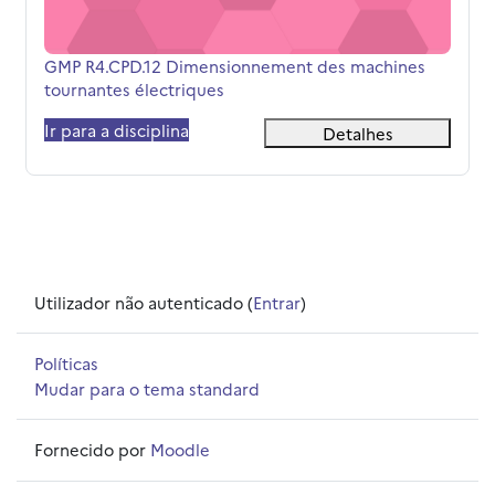
Nome da disciplina
GMP R4.CPD.12 Dimensionnement des machines
tournantes électriques
Ir para a disciplina
Detalhes
Utilizador não autenticado (
Entrar
)
Políticas
Mudar para o tema standard
Fornecido por
Moodle