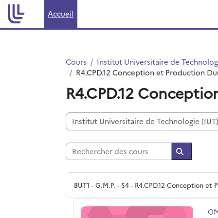
Passer au contenu principal
Accueil
Cours
Institut Universitaire de Technolog
R4.CPD.12 Conception et Production Du
R4.CPD.12 Conception
Catégories de cours
Rechercher des cours
Recherche
BUT1 - G.M.P. - S4 - R4.CPD.12 Conception et 
GMP R4.CPD.12 Dimensionnement des m
No
GM