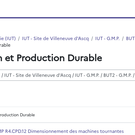
ie (IUT)
IUT - Site de Villeneuve d'Ascq
IUT - G.M.P.
BUT2
rable
 et Production Durable
r des cours
Production Durable
achines tournantes électriques
m du cours
P R4.CPD.12 Dimensionnement des machines tournantes