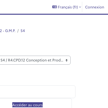
Français ‎(fr)‎
Connexion
 - G.M.P.
S4
Accéder au cours