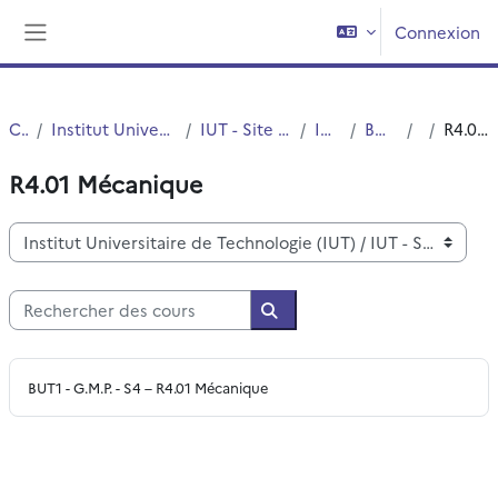
Passer au contenu principal
Connexion
Panneau latéral
Cours
Institut Universitaire de Technologie (IUT)
IUT - Site de Villeneuve d'Ascq
IUT - G.M.P.
BUT2 - G.M.P.
S4
R4.01 Mécanique
R4.01 Mécanique
Catégories de cours
Rechercher des cours
Rechercher des cours
BUT1 - G.M.P. - S4 – R4.01 Mécanique