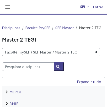
Ir para o conteúdo principal
Entrar
Painel lateral
Disciplinas
Faculté PsySEF
SEF Master
Master 2 TEGI
Master 2 TEGI
Categorias de disciplinas
Pesquisar disciplinas
Pesquisar disciplinas
Expandir tudo
MEPOT
RHIE