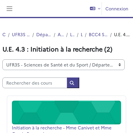
Passer au contenu principal
Connexion
Panneau latéral
Cours
UFR3S - Sciences de Santé et du Sport
Département UFR3S - Pharmacie
Autres Diplômes
Licence SMPS
L2 SMPS
BCC4 Semestre 2 (Hors option MMOPK)
U.E. 4.3 : Initiation à la recherche (2)
U.E. 4.3 : Initiation à la recherche (2)
Catégories de cours
Rechercher des cours
Rechercher des cours
Initiation à la recherche - Mme Canivet et Mme Garcia F
Nom du cours
Initiation à la recherche - Mme Canivet et Mme