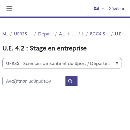
Μετάβαση στο κεντρικό περιεχόμενο
Σύνδεση
Πλευρικός πίνακας
Μαθήματα
UFR3S - Sciences de Santé et du Sport
Département UFR3S - Pharmacie
Autres Diplômes
Licence SMPS
L2 SMPS
BCC4 Semestre 2 (Hors option MMOPK)
U.E. 4.2 : Stage en entreprise
U.E. 4.2 : Stage en entreprise
Κατηγορίες μαθημάτων
Αναζήτηση μαθημάτων
Αναζήτηση μαθημάτων