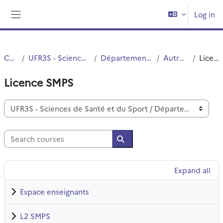
Skip to main content
Log in
Side panel
Courses
UFR3S - Sciences de Santé et du Sport
Département UFR3S - Pharmacie
Autres Diplômes
Licence SMPS
Licence SMPS
Course categories
Search courses
Search courses
Expand all
Espace enseignants
L2 SMPS