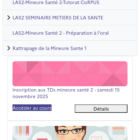
LAS2-Mineure Santé 2-Tutorat CoRPUS
LAS2 SEMINAIRE METIERS DE LA SANTE
LAS2-Mineure Santé 2 - Préparation à l'oral
Rattrapage de la Mineure Sante 1
Inscription aux TDs mineure santé 2 - samedi 15 novemb
Nom du cours
Inscription aux TDs mineure santé 2 - samedi 15
novembre 2025
Accéder au cours
Détails
LAS2/3 - Informations pédagogiques et administratives