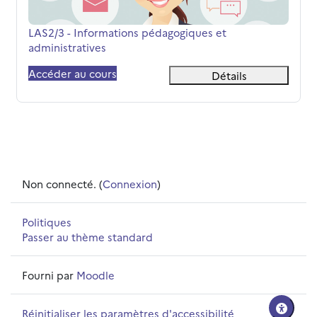
Nom du cours
LAS2/3 - Informations pédagogiques et
administratives
Accéder au cours
Détails
Non connecté. (
Connexion
)
Politiques
Passer au thème standard
Fourni par
Moodle
Réinitialiser les paramètres d'accessibilité