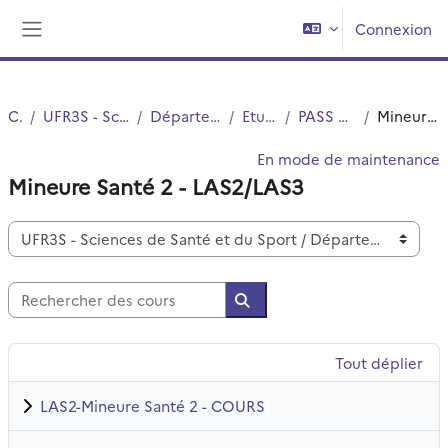
Passer au contenu principal
Connexion
Panneau latéral
Cours
UFR3S - Sciences de Santé et du Sport
Département UFR3S - Médecine
Etudes Medicales
PASS et Mineure Santé LAS
Mineure Santé 2 - LAS2/LAS3
En mode de maintenance
Mineure Santé 2 - LAS2/LAS3
Catégories de cours
Rechercher des cours
Rechercher des cours
Tout déplier
LAS2-Mineure Santé 2 - COURS