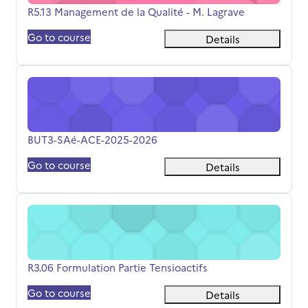
Titolo del corso
R5.13 Management de la Qualité - M. Lagrave
Go to course
Details
BUT3-SAé-ACE-2025-2026
Titolo del corso
BUT3-SAé-ACE-2025-2026
Go to course
Details
R3.06 Formulation Partie Tensioactifs
Titolo del corso
R3.06 Formulation Partie Tensioactifs
Go to course
Details