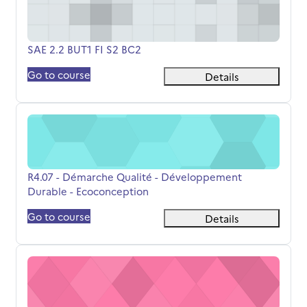
Titolo del corso
SAE 2.2 BUT1 FI S2 BC2
Go to course
Details
R4.07 - Démarche Qualité - Développement Durable - E
Titolo del corso
R4.07 - Démarche Qualité - Développement
Durable - Ecoconception
Go to course
Details
Chimie Inorganique - catalyse S4 BC3 FI/FA