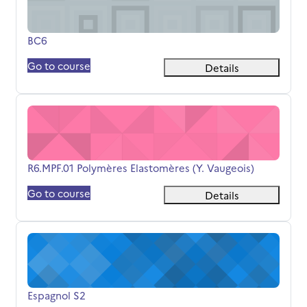
Titolo del corso
BC6
Go to course
Details
R6.MPF.01 Polymères Elastomères (Y. Vaugeois)
Titolo del corso
R6.MPF.01 Polymères Elastomères (Y. Vaugeois)
Go to course
Details
Espagnol S2
Titolo del corso
Espagnol S2