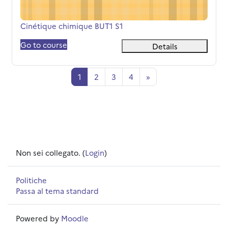
Titolo del corso
Cinétique chimique BUT1 S1
Go to course
Details
Pagina 1
Pagina 2
Pagina 3
Pagina 4
Pagina successiva
1
2
3
4
»
Non sei collegato. (
Login
)
Politiche
Passa al tema standard
Powered by
Moodle