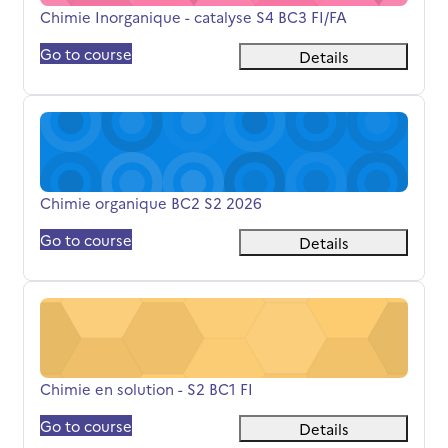
Titolo del corso
Chimie Inorganique - catalyse S4 BC3 FI/FA
Go to course
Details
Chimie organique BC2 S2 2026
Titolo del corso
Chimie organique BC2 S2 2026
Go to course
Details
Chimie en solution - S2 BC1 FI
Titolo del corso
Chimie en solution - S2 BC1 FI
Go to course
Details