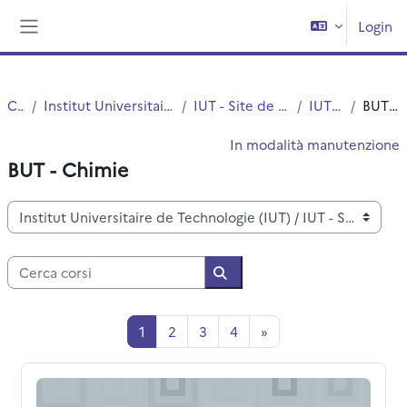
Vai al contenuto principale
Login
Pannello laterale
Corsi
Institut Universitaire de Technologie (IUT)
IUT - Site de Villeneuve d'Ascq
IUT - Chimie
BUT - Chimie
In modalità manutenzione
BUT - Chimie
Categorie di corso
Cerca corsi
Cerca corsi
Pagina 1
Pagina 2
Pagina 3
Pagina 4
Pagina successiva
1
2
3
4
»
BC6