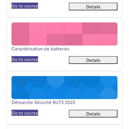
Go to course
Details
Caractérisation de batteries
Titolo del corso
Caractérisation de batteries
Go to course
Details
Démarche Sécurité BUT3 2025
Titolo del corso
Démarche Sécurité BUT3 2025
Go to course
Details