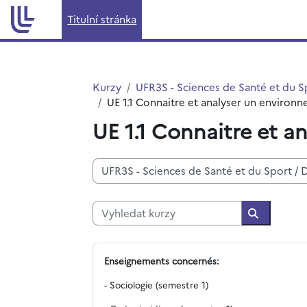
Přejít k hlavnímu obsahu
Titulní stránka
Kurzy
UFR3S - Sciences de Santé et du S
UE 1.1 Connaitre et analyser un environ
UE 1.1 Connaitre et a
Kategorie kurzů
Vyhledat kurzy
Vyhledat 
Enseignements concernés:
- Sociologie (semestre 1)