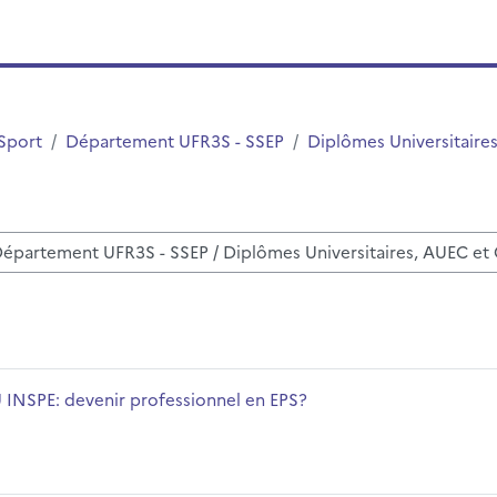
 Sport
Département UFR3S - SSEP
Diplômes Universitaire
ें
PS?
्यक्रम का नाम
 INSPE: devenir professionnel en EPS?