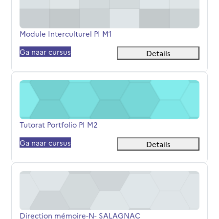
Cursusnaam
Module Interculturel PI M1
Ga naar cursus
Details
Tutorat Portfolio PI M2
Cursusnaam
Tutorat Portfolio PI M2
Ga naar cursus
Details
Direction mémoire-N- SALAGNAC
Cursusnaam
Direction mémoire-N- SALAGNAC