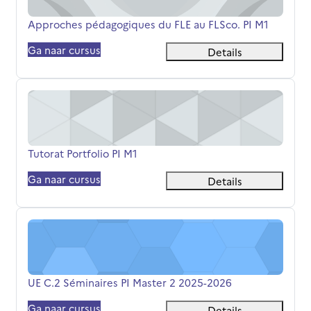
Cursusnaam
Approches pédagogiques du FLE au FLSco. PI M1
Ga naar cursus
Details
Tutorat Portfolio PI M1
Cursusnaam
Tutorat Portfolio PI M1
Ga naar cursus
Details
UE C.2 Séminaires PI Master 2 2025-2026
Cursusnaam
UE C.2 Séminaires PI Master 2 2025-2026
Ga naar cursus
Details