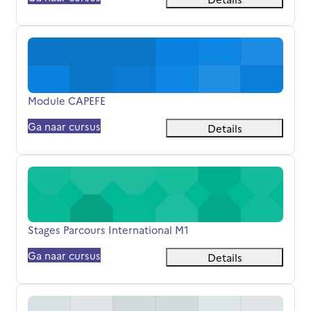
Module CAPEFE
Cursusnaam
Module CAPEFE
Ga naar cursus
Details
Stages Parcours International M1
Cursusnaam
Stages Parcours International M1
Ga naar cursus
Details
Module Interculturel PI M1