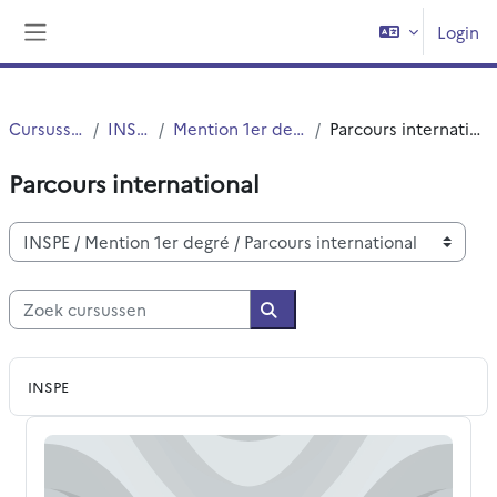
Ga naar hoofdinhoud
Login
Zijpaneel
Cursussen
INSPE
Mention 1er degré
Parcours international
Parcours international
Cursuscategorieën
Zoek cursussen
Zoek cursussen
INSPE
Approches pédagogiques du FLE au FLSco. PI M1