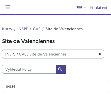
Přejít k hlavnímu obsahu
Přihlášení
Boční panel
Kurzy
INSPE
CVE
Site de Valenciennes
Site de Valenciennes
Kategorie kurzů
Vyhledat kurzy
Vyhledat kurzy
INSPE