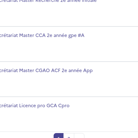
#A
m du cours
crétariat Master CCA 2e année gpe #A
e App
m du cours
crétariat Master CGAO ACF 2e année App
m du cours
crétariat Licence pro GCA Cpro