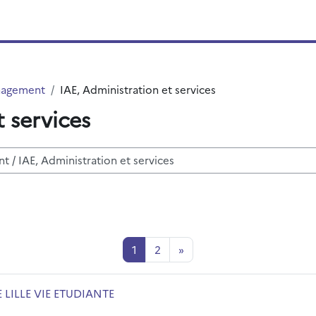
anagement
IAE, Administration et services
 services
r des cours
Page 1
Page 2
Page suivante
1
2
»
m du cours
E LILLE VIE ETUDIANTE