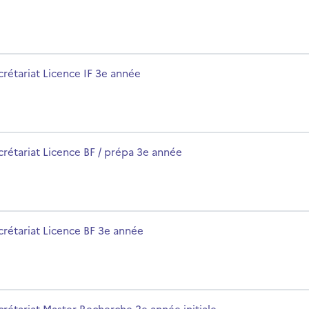
m du cours
crétariat Licence IF 3e année
e
m du cours
crétariat Licence BF / prépa 3e année
m du cours
crétariat Licence BF 3e année
initiale
m du cours
crétariat Master Recherche 2e année initiale