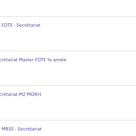
m du cours
 FDTE - Secrétariat
m du cours
crétariat Master FDTE 1e année
m du cours
crétariat M2 MGRH
m du cours
 MRSE - Secrétariat