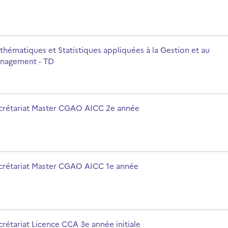
ées à la Gestion et au Management - TD
m du cours
thématiques et Statistiques appliquées à la Gestion et au
nagement - TD
ée
m du cours
crétariat Master CGAO AICC 2e année
ée
m du cours
crétariat Master CGAO AICC 1e année
ale
m du cours
crétariat Licence CCA 3e année initiale