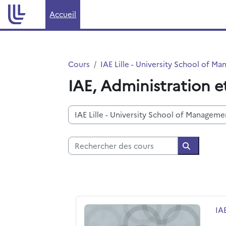
Passer au contenu principal
Accueil
Cours
IAE Lille - University School of M
IAE, Administration et
Catégories de cours
Rechercher des cours
Recherche
IAE LILLE VIE ETUDIANTE
No
IA