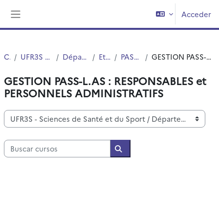
Salta al contenido principal
Acceder
Panel lateral
Cursos
UFR3S - Sciences de Santé et du Sport
Département UFR3S - Médecine
Etudes Medicales
PASS et Mineure Santé LAS
GESTION PASS-L.AS : RESPONSABLES et PERSONNELS ADMINISTRATIFS
GESTION PASS-L.AS : RESPONSABLES et
PERSONNELS ADMINISTRATIFS
Categorías
Buscar cursos
Buscar cursos