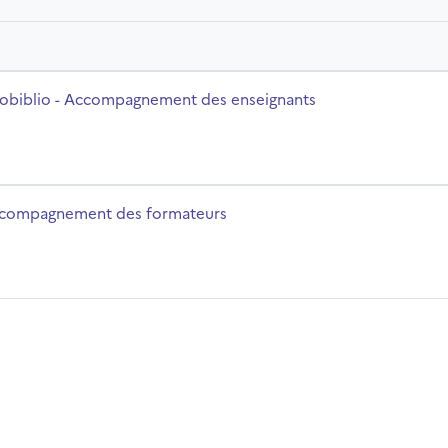
eignants
zev kurzu
llobiblio - Accompagnement des enseignants
zev kurzu
compagnement des formateurs