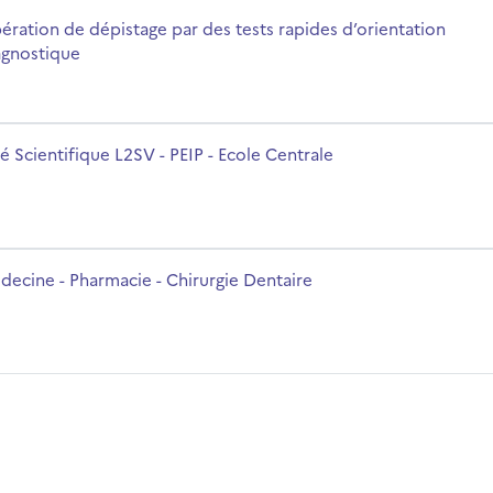
apides d’orientation diagnostique
me da disciplina
ération de dépistage par des tests rapides d’orientation
agnostique
ntrale
me da disciplina
té Scientifique L2SV - PEIP - Ecole Centrale
aire
me da disciplina
decine - Pharmacie - Chirurgie Dentaire