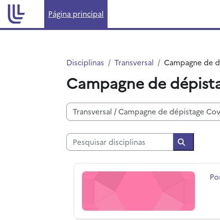
Ir para o conteúdo principal
Página principal
Disciplinas
Transversal
Campagne de d
Campagne de dépist
Categorias de disciplinas
Pesquisar disciplinas
Pesquisar 
Pont-du-Bois mars 2021
No
Po