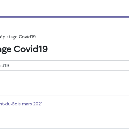
épistage Covid19
age Covid19
disciplinas
me da disciplina
nt-du-Bois mars 2021