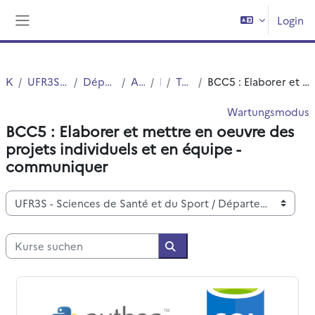
Zum Hauptinhalt
Login
Website-Übersicht
Kurse
UFR3S - Sciences de Santé et du Sport
Département UFR3S - Pharmacie
Autres Diplômes
DEUST
TOPS 2 - 2020-2024
BCC5 : Elaborer et mettre en oeuvre des projets individuels et en équipe - communiquer
Wartungsmodus
BCC5 : Elaborer et mettre en oeuvre des
projets individuels et en équipe -
communiquer
Kursbereiche
Kurse suchen
Kurse suchen
Outils informatiques avancés