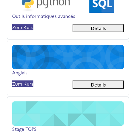
Kursname
Outils informatiques avancés
Zum Kurs
Details
Anglais
Kursname
Anglais
Zum Kurs
Details
Stage TOPS
Kursname
Stage TOPS