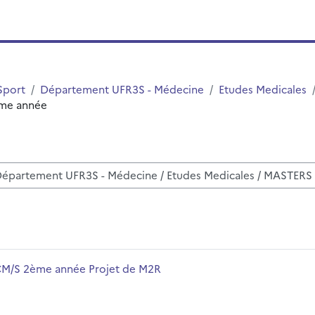
Sport
Département UFR3S - Médecine
Etudes Medicales
me année
sos
mbre del curso
M/S 2ème année Projet de M2R