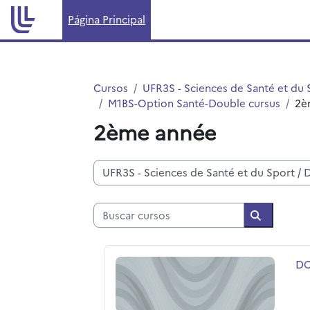
Salta al contenido principal
Página Principal
Cursos
UFR3S - Sciences de Santé et du 
M1BS-Option Santé-Double cursus
2è
2ème année
Categorías
Buscar cursos
Buscar cur
DCM/S 2ème année Projet de M2R
No
DC