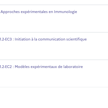
unologie
mbre del curso
 Approches expérimentales en Immunologie
on scientifique
mbre del curso
1.2-EC3 : Initiation à la communication scientifique
laboratoire
mbre del curso
1.2-EC2 : Modèles expérimentaux de laboratoire