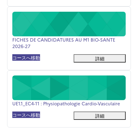
FICHES DE CANDIDATURES AU M1 BIO-SANTE 2026-27
コース名
FICHES DE CANDIDATURES AU M1 BIO-SANTE
2026-27
コースへ移動
詳細
UE1.1_EC4-11 : Physiopathologie Cardio-Vasculaire
コース名
UE1.1_EC4-11 : Physiopathologie Cardio-Vasculaire
コースへ移動
詳細