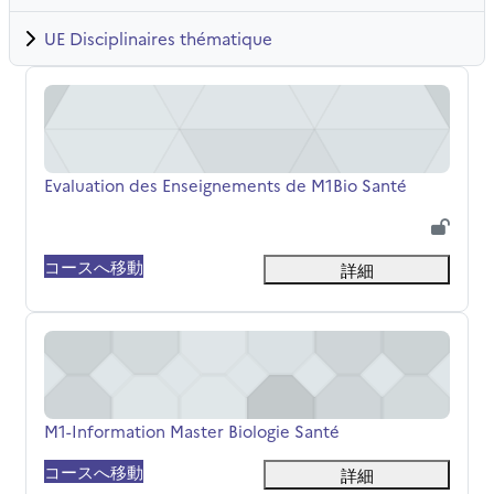
UE Disciplinaires thématique
Evaluation des Enseignements de M1Bio Santé
コース名
Evaluation des Enseignements de M1Bio Santé
コースへ移動
詳細
M1-Information Master Biologie Santé
コース名
M1-Information Master Biologie Santé
コースへ移動
詳細