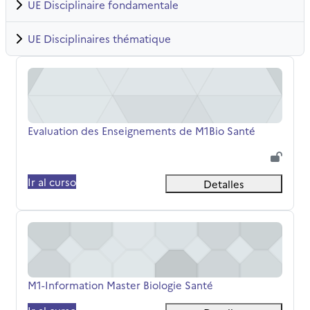
UE Disciplinaire fondamentale
UE Disciplinaires thématique
Evaluation des Enseignements de M1Bio Santé
Nombre del curso
Evaluation des Enseignements de M1Bio Santé
Ir al curso
Detalles
M1-Information Master Biologie Santé
Nombre del curso
M1-Information Master Biologie Santé