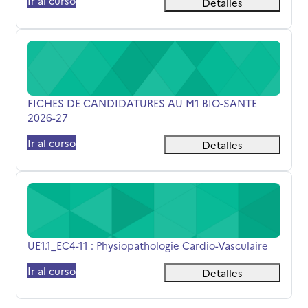
Ir al curso
Detalles
FICHES DE CANDIDATURES AU M1 BIO-SANTE 2026-27
Nombre del curso
FICHES DE CANDIDATURES AU M1 BIO-SANTE
2026-27
Ir al curso
Detalles
UE1.1_EC4-11 : Physiopathologie Cardio-Vasculaire
Nombre del curso
UE1.1_EC4-11 : Physiopathologie Cardio-Vasculaire
Ir al curso
Detalles