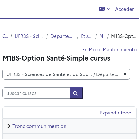
Salta al contenido principal
Acceder
Panel lateral
Cursos
UFR3S - Sciences de Santé et du Sport
Département UFR3S - Médecine
Etudes Medicales
MASTERS
M1BS-Option Santé-Simple cursus
En Modo Mantenimiento
M1BS-Option Santé-Simple cursus
Categorías
Buscar cursos
Buscar cursos
Expandir todo
Tronc commun mention