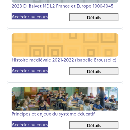
Nom du cours
2023 D. Balvet ME L2 France et Europe 1900-1945
Accéder au cours
Détails
Histoire médiévale 2021-2022 (Isabelle Brousselle)
Nom du cours
Histoire médiévale 2021-2022 (Isabelle Brousselle)
Accéder au cours
Détails
Principes et enjeux du système éducatif
Nom du cours
Principes et enjeux du système éducatif
Accéder au cours
Détails