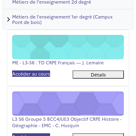
Métiers de l'enseignement 2d degré
Métiers de l'enseignement 1er degré (Campus
Pont de bois)
ME - L3-S6 : TD CRPE français — J. Lemaire
Nom du cours
ME - L3-S6 : TD CRPE français — J. Lemaire
Accéder au cours
Détails
L3 S6 Groupe 5 BCC4/UE3 Objectif CRPE Histoire - Géogr
Nom du cours
L3 S6 Groupe 5 BCC4/UE3 Objectif CRPE Histoire -
Géographie - EMC - C. Husquin