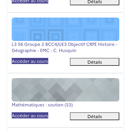
Accéder au cours
Détails
L3 S6 Groupe 2 BCC4/UE3 Objectif CRPE Histoire - Géogr
Nom du cours
L3 S6 Groupe 2 BCC4/UE3 Objectif CRPE Histoire -
Géographie - EMC - C. Husquin
Accéder au cours
Détails
Mathématiques : soutien (S3)
Nom du cours
Mathématiques : soutien (S3)
Accéder au cours
Détails