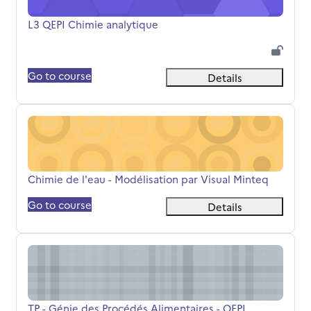
Titolo del corso
L3 QEPI Chimie analytique
Go to course
Details
Chimie de l'eau - Modélisation par Visual Minteq
Titolo del corso
Chimie de l'eau - Modélisation par Visual Minteq
Go to course
Details
TP - Génie des Procédés Alimentaires - QEPI
Titolo del corso
TP - Génie des Procédés Alimentaires - QEPI