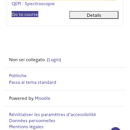
Titolo del corso
QEPI : Spectroscopie
Go to course
Details
Non sei collegato. (
Login
)
Politiche
Passa al tema standard
Powered by
Moodle
Réinitialiser les paramètres d'accessibilité
Données personnelles
Mentions légales