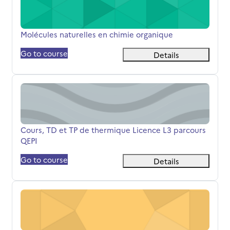
Titolo del corso
Molécules naturelles en chimie organique
Go to course
Details
Cours, TD et TP de thermique Licence L3 parcours QEPI
Titolo del corso
Cours, TD et TP de thermique Licence L3 parcours
QEPI
Go to course
Details
QEPI : Spectroscopie