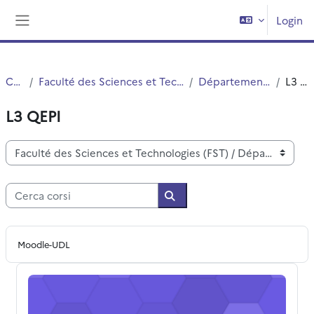
Vai al contenuto principale
Login
Pannello laterale
Corsi
Faculté des Sciences et Technologies (FST)
Département Chimie
L3 QEPI
L3 QEPI
Categorie di corso
Cerca corsi
Cerca corsi
Moodle-UDL
L3 QEPI Chimie analytique