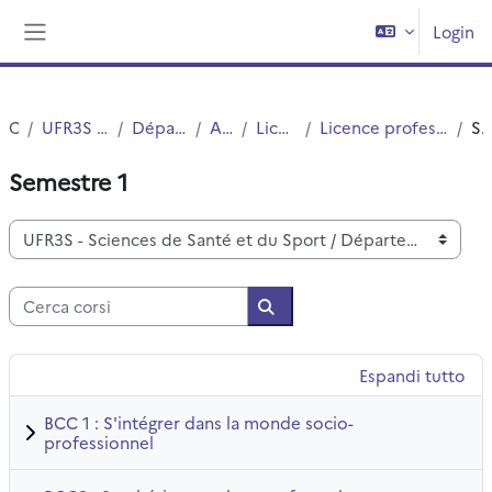
Vai al contenuto principale
Login
Pannello laterale
Corsi
UFR3S - Sciences de Santé et du Sport
Département UFR3S - Pharmacie
Autres Diplômes
Licences professionnelles
Licence professionnelle Innovation Thérapeutique et Biotechnologies
Semestre 
Semestre 1
Categorie di corso
Cerca corsi
Cerca corsi
Espandi tutto
BCC 1 : S'intégrer dans la monde socio-
professionnel