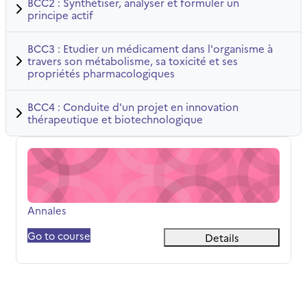
BCC2 : Synthétiser, analyser et formuler un
principe actif
BCC3 : Etudier un médicament dans l'organisme à
travers son métabolisme, sa toxicité et ses
propriétés pharmacologiques
BCC4 : Conduite d'un projet en innovation
thérapeutique et biotechnologique
Annales
Titolo del corso
Annales
Go to course
Details