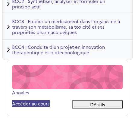
BCC2 : Synthétiser, analyser et formuler un
principe actif
BCC3 : Etudier un médicament dans l'organisme à
travers son métabolisme, sa toxicité et ses
propriétés pharmacologiques
BCC4 : Conduite d'un projet en innovation
thérapeutique et biotechnologique
Annales
Nom du cours
Annales
Accéder au cours
Détails