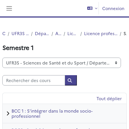
Passer au contenu principal
Connexion
Panneau latéral
Cours
UFR3S - Sciences de Santé et du Sport
Département UFR3S - Pharmacie
Autres Diplômes
Licences professionnelles
Licence professionnelle Innovation Thérapeutique et Biotechnologies
Semestre 
Semestre 1
Catégories de cours
Rechercher des cours
Rechercher des cours
Tout déplier
BCC 1 : S'intégrer dans la monde socio-
professionnel