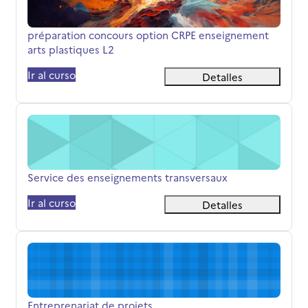
Nombre del curso
préparation concours option CRPE enseignement
arts plastiques L2
Ir al curso
Detalles
Service des enseignements transversaux
Nombre del curso
Service des enseignements transversaux
Ir al curso
Detalles
Entreprenariat de projets
Nombre del curso
Entreprenariat de projets