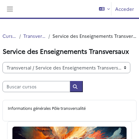
Salta al contenido principal
Acceder
Panel lateral
Cursos
Transversal
Service des Enseignements Transversaux
Service des Enseignements Transversaux
Categorías
Buscar cursos
Buscar cursos
Informations générales Pôle transversalité
préparation concours option CRPE enseignement arts pla