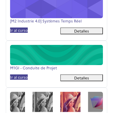
[M2 Industrie 4.0] Systèmes Temps Réel
Nombre del curso
[M2 Industrie 4.0] Systèmes Temps Réel
Ir al curso
Detalles
M1GI - Conduite de Projet
Nombre del curso
M1GI - Conduite de Projet
Ir al curso
Detalles
M2 I4.0 - Vision Industrielle