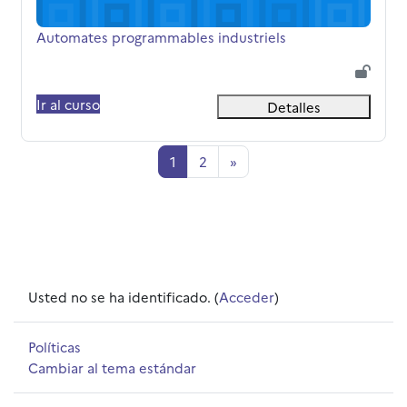
Nombre del curso
Automates programmables industriels
Ir al curso
Detalles
Página 1
Página 2
Siguiente página
1
2
»
Usted no se ha identificado. (
Acceder
)
Políticas
Cambiar al tema estándar