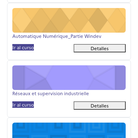
Automatique Numérique_Partie Windev
Nombre del curso
Automatique Numérique_Partie Windev
Ir al curso
Detalles
Réseaux et supervision industrielle
Nombre del curso
Réseaux et supervision industrielle
Ir al curso
Detalles
Automates programmables industriels