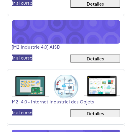
Ir al curso
Detalles
[M2 Industrie 4.0] AISD
Nombre del curso
[M2 Industrie 4.0] AISD
Ir al curso
Detalles
M2 I4.0 - Internet Industriel des Objets
Nombre del curso
M2 I4.0 - Internet Industriel des Objets
Ir al curso
Detalles