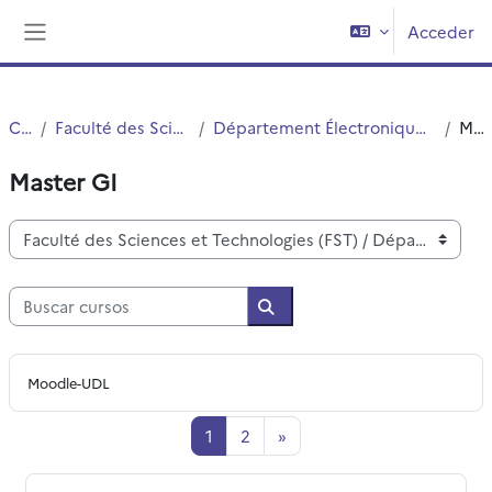
Salta al contenido principal
Acceder
Panel lateral
Cursos
Faculté des Sciences et Technologies (FST)
Département Électronique, Électrotechnique et Automatique (EEEA)
Master GI
Master GI
Categorías
Buscar cursos
Buscar cursos
Moodle-UDL
Página 1
Página 2
Siguiente página
1
2
»