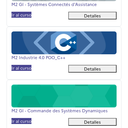
Nombre del curso
M2 GI - Systèmes Connectés d'Assistance
Ir al curso
Detalles
M2 Industrie 4.0 POO_C++
Nombre del curso
M2 Industrie 4.0 POO_C++
Ir al curso
Detalles
M2 GI - Commande des Systèmes Dynamiques
Nombre del curso
M2 GI - Commande des Systèmes Dynamiques
Ir al curso
Detalles