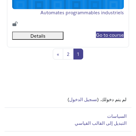
اسم المقرر
Automates programmables industriels
Go to course
Details
صفحة 1
صفحة 2
الصفحة التالية
»
2
1
لم يتم دخولك. (
تسجيل الدخول
)
السياسات
التبديل إلى القالب القياسي