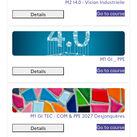
اسم المقرر
M2 I4.0 - Vision Industrielle
Go to course
Details
M1 GI _ PPE
اسم المقرر
M1 GI _ PPE
Go to course
Details
M1 GI TEC - COM &amp; PPE 2027 Desjonquères
اسم المقرر
M1 GI TEC - COM & PPE 2027 Desjonquères
Go to course
Details