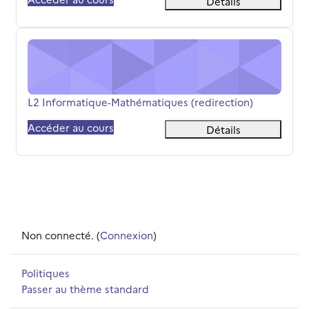
Détails
L2 Informatique-Mathématiques (redirection)
Nom du cours
L2 Informatique-Mathématiques (redirection)
Accéder au cours
Détails
Non connecté. (
Connexion
)
Politiques
Passer au thème standard