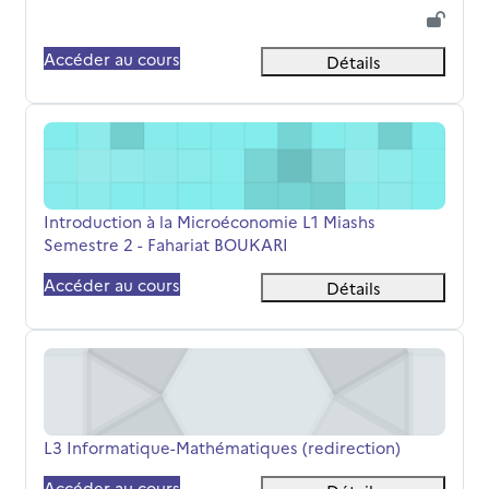
Accéder au cours
Détails
Introduction à la Microéconomie L1 Miashs Semestre 2 -
Nom du cours
Introduction à la Microéconomie L1 Miashs
Semestre 2 - Fahariat BOUKARI
Accéder au cours
Détails
L3 Informatique-Mathématiques (redirection)
Nom du cours
L3 Informatique-Mathématiques (redirection)
Accéder au cours