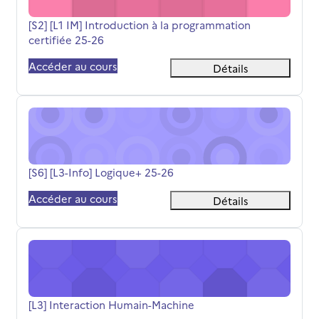
Nom du cours
[S2] [L1 IM] Introduction à la programmation
certifiée 25-26
Accéder au cours
Détails
[S6] [L3-Info] Logique+ 25-26
Nom du cours
[S6] [L3-Info] Logique+ 25-26
Accéder au cours
Détails
[L3] Interaction Humain-Machine
Nom du cours
[L3] Interaction Humain-Machine