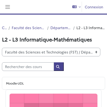
Passer au contenu principal
Connexion
Panneau latéral
Cours
Faculté des Sciences et Technologies (FST)
Département Informatique
L2 - L3 Informatique-Mathématiques
L2 - L3 Informatique-Mathématiques
Catégories de cours
Rechercher des cours
Rechercher des cours
Moodle-UDL
[S2] [L1 IM] Introduction à la programmation certifiée 25-