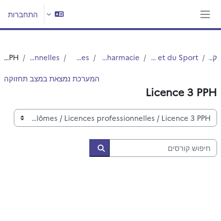
ילוג לתוכן הראשי
התחברות
חלון סקירה צדדי
קורסים
UFR3S - Sciences de Santé et du Sport
Département UFR3S - Pharmacie
Autres Diplômes
Licences professionnelles
Licence 3 PPH
המערכת נמצאת במצב תחזוקה
Licence 3 PPH
קטגוריות קורסים
חיפוש קורסים
חיפוש קורסים