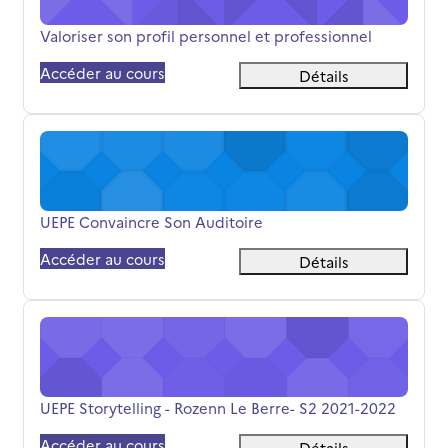
Nom du cours
Valoriser son profil personnel et professionnel
Accéder au cours
Détails
UEPE Convaincre Son Auditoire
Nom du cours
UEPE Convaincre Son Auditoire
Accéder au cours
Détails
UEPE Storytelling - Rozenn Le Berre- S2 2021-2022
Nom du cours
UEPE Storytelling - Rozenn Le Berre- S2 2021-2022
Accéder au cours
Détails