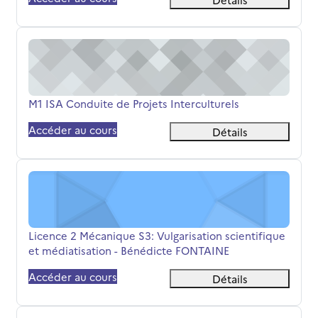
M1 ISA Conduite de Projets Interculturels
Nom du cours
M1 ISA Conduite de Projets Interculturels
Accéder au cours
Détails
Licence 2 Mécanique S3: Vulgarisation scientifique et m
Nom du cours
Licence 2 Mécanique S3: Vulgarisation scientifique
et médiatisation - Bénédicte FONTAINE
Accéder au cours
Détails