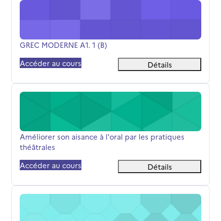
GREC MODERNE A1. 1 (B)
Nom du cours
GREC MODERNE A1. 1 (B)
Accéder au cours
Détails
Améliorer son aisance à l'oral par les pratiques théâtrale
Nom du cours
Améliorer son aisance à l'oral par les pratiques
théâtrales
Accéder au cours
Détails
S3 INFO 2023 Géraldine Besson