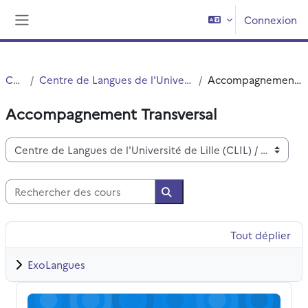
Passer au contenu principal
Connexion
Panneau latéral
Cours
Centre de Langues de l'Université de Lille (CLIL)
Accompagnement Transversal
Accompagnement Transversal
Catégories de cours
Rechercher des cours
Rechercher des cours
Tout déplier
ExoLangues
CLIL DEFI e-intensif