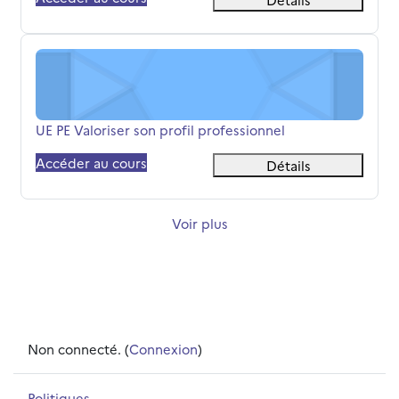
UE PE Valoriser son profil professionnel
Nom du cours
UE PE Valoriser son profil professionnel
Accéder au cours
Détails
Voir plus
Non connecté. (
Connexion
)
Politiques