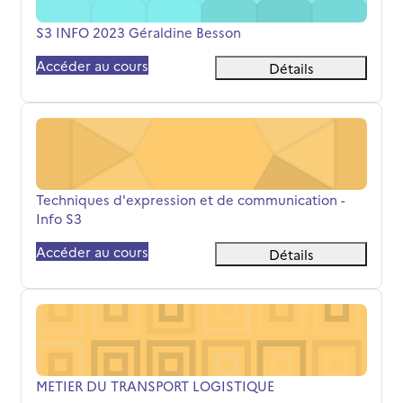
Nom du cours
S3 INFO 2023 Géraldine Besson
Accéder au cours
Détails
Techniques d'expression et de communication - Info S3
Nom du cours
Techniques d'expression et de communication -
Info S3
Accéder au cours
Détails
METIER DU TRANSPORT LOGISTIQUE
Nom du cours
METIER DU TRANSPORT LOGISTIQUE