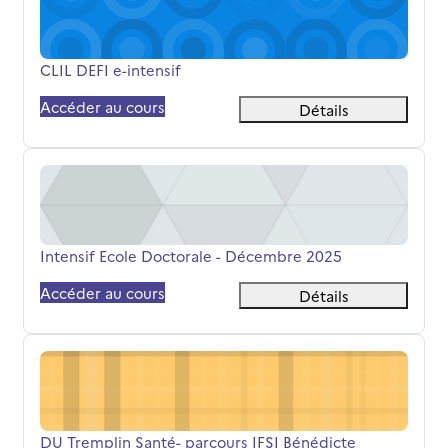
Nom du cours
CLIL DEFI e-intensif
Accéder au cours
Détails
Intensif Ecole Doctorale - Décembre 2025
Nom du cours
Intensif Ecole Doctorale - Décembre 2025
Accéder au cours
Détails
DU Tremplin Santé- parcours IFSI Bénédicte FONTAINE
Nom du cours
DU Tremplin Santé- parcours IFSI Bénédicte