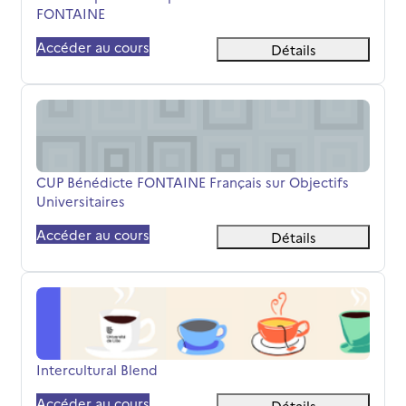
FONTAINE
Accéder au cours
Détails
CUP Bénédicte FONTAINE Français sur Objectifs Universi
Nom du cours
CUP Bénédicte FONTAINE Français sur Objectifs
Universitaires
Accéder au cours
Détails
Intercultural Blend
Nom du cours
Intercultural Blend
Accéder au cours
Détails