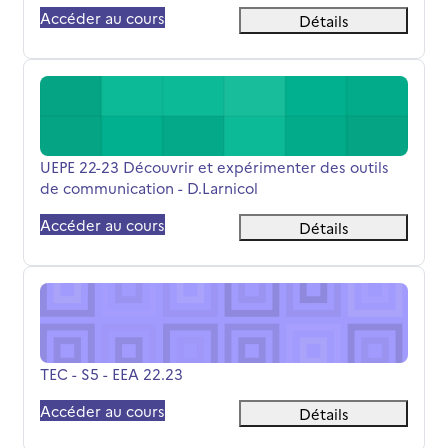
Accéder au cours
Détails
UEPE 22-23 Découvrir et expérimenter des outils de comm
Nom du cours
UEPE 22-23 Découvrir et expérimenter des outils
de communication - D.Larnicol
Accéder au cours
Détails
TEC - S5 - EEA 22.23
Nom du cours
TEC - S5 - EEA 22.23
Accéder au cours
Détails