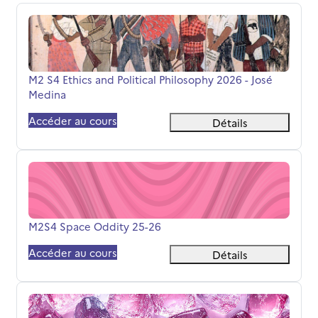
M2 S4 Ethics and Political Philosophy 2026 - José Medina
Nom du cours
M2 S4 Ethics and Political Philosophy 2026 - José
Medina
Accéder au cours
Détails
M2S4 Space Oddity 25-26
Nom du cours
M2S4 Space Oddity 25-26
Accéder au cours
Détails
M1 S2 - U1 - 2026 - TPLE - Wilfrid Sellars