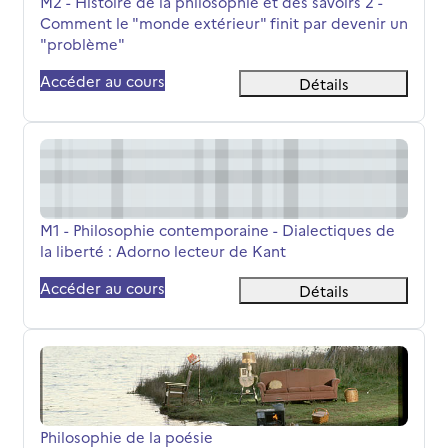
Nom du cours
M2 - Histoire de la philosophie et des savoirs 2 -
Comment le "monde extérieur" finit par devenir un
"problème"
Accéder au cours
Détails
M1 - Philosophie contemporaine - Dialectiques de la libe
Nom du cours
M1 - Philosophie contemporaine - Dialectiques de
la liberté : Adorno lecteur de Kant
Accéder au cours
Détails
Philosophie de la poésie
Nom du cours
Philosophie de la poésie