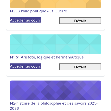
Nom du cours
M2S3 Philo politique - La Guerre
Accéder au cours
Détails
M1 S1 Aristote, logique et herméneutique
Nom du cours
M1 S1 Aristote, logique et herméneutique
Accéder au cours
Détails
M2-histoire de la philosophie et des savoirs 2025-2026
Nom du cours
M2-histoire de la philosophie et des savoirs 2025-
2026