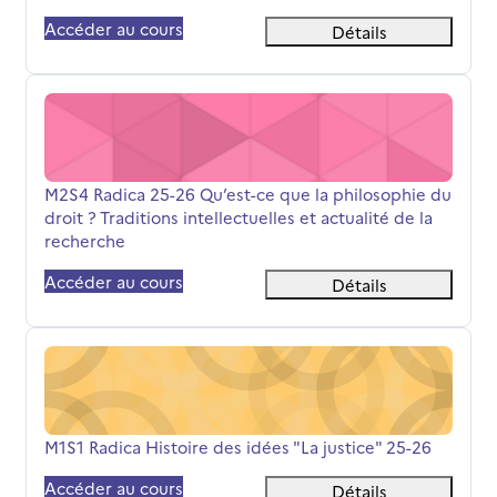
Accéder au cours
Détails
M2S4 Radica 25-26 Qu’est-ce que la philosophie du droit ?
Nom du cours
M2S4 Radica 25-26 Qu’est-ce que la philosophie du
droit ? Traditions intellectuelles et actualité de la
recherche
Accéder au cours
Détails
M1S1 Radica Histoire des idées "La justice" 25-26
Nom du cours
M1S1 Radica Histoire des idées "La justice" 25-26
Accéder au cours
Détails