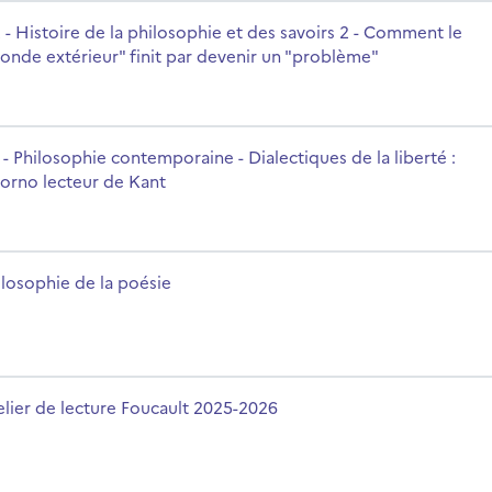
 savoirs 2 - Comment le "monde extérieur" finit par devenir u
rsname
 - Histoire de la philosophie et des savoirs 2 - Comment le
onde extérieur" finit par devenir un "problème"
ctiques de la liberté : Adorno lecteur de Kant
rsname
 - Philosophie contemporaine - Dialectiques de la liberté :
orno lecteur de Kant
rsname
ilosophie de la poésie
rsname
elier de lecture Foucault 2025-2026