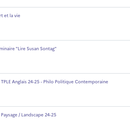
rsname
rt et la vie
rsname
minaire "Lire Susan Sontag"
ue Contemporaine
rsname
 TPLE Anglais 24-25 - Philo Politique Contemporaine
rsname
 Paysage / Landscape 24-25