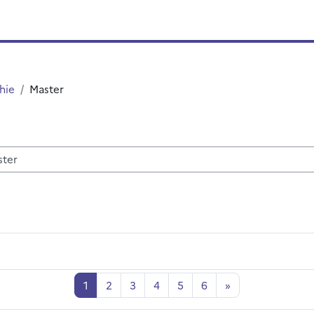
hie
Master
hen
Seite 1
Seite 2
Seite 3
Seite 4
Seite 5
Seite 6
Nächste Seite
1
2
3
4
5
6
»