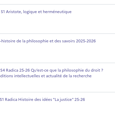
que
rsname
 S1 Aristote, logique et herméneutique
avoirs 2025-2026
rsname
-histoire de la philosophie et des savoirs 2025-2026
osophie du droit ? Traditions intellectuelles et actualité de l
rsname
S4 Radica 25-26 Qu’est-ce que la philosophie du droit ?
ditions intellectuelles et actualité de la recherche
ice" 25-26
rsname
S1 Radica Histoire des idées "La justice" 25-26