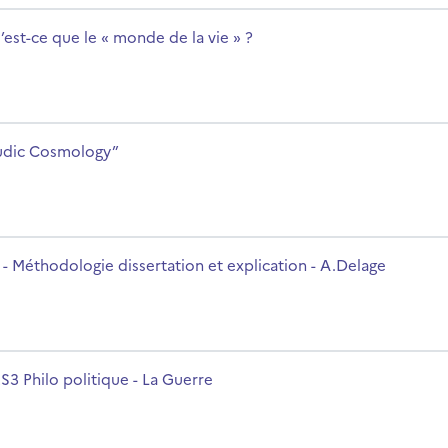
rsname
’est-ce que le « monde de la vie » ?
rsname
udic Cosmology”
ication - A.Delage
rsname
 - Méthodologie dissertation et explication - A.Delage
rsname
S3 Philo politique - La Guerre