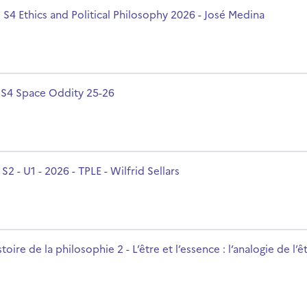
2026 - José Medina
rsname
 S4 Ethics and Political Philosophy 2026 - José Medina
rsname
S4 Space Oddity 25-26
s
rsname
S2 - U1 - 2026 - TPLE - Wilfrid Sellars
’essence : l’analogie de l’être
rsname
toire de la philosophie 2 - L’être et l’essence : l’analogie de l’ê