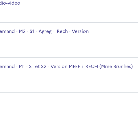
dio-vidéo
sion
olo del corso
lemand - M2 - S1 - Agreg + Rech - Version
EF + RECH (Mme Brunhes)
olo del corso
lemand - M1 - S1 et S2 - Version MEEF + RECH (Mme Brunhes)