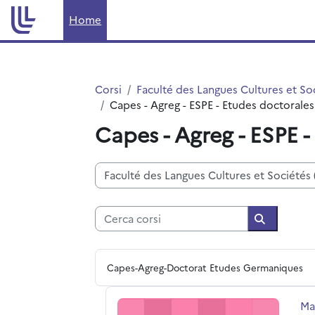
Vai al contenuto principale
Home
Corsi
Faculté des Langues Cultures et So
Capes - Agreg - ESPE - Etudes doctorales
Capes - Agreg - ESPE 
Categorie di corso
Cerca corsi
Cerca cors
Capes-Agreg-Doctorat Etudes Germaniques
Master Recherche + MEEF 1 : Consolidat
Tit
Ma