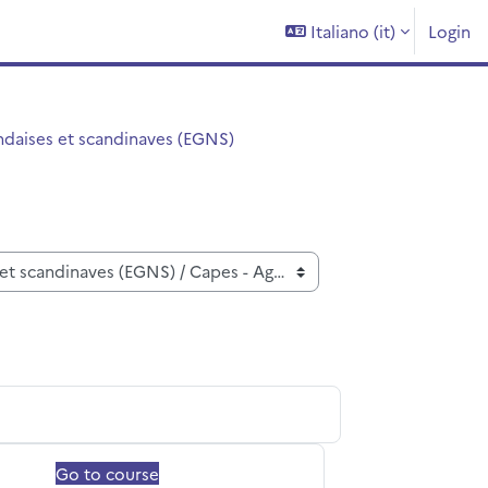
Italiano ‎(it)‎
Login
daises et scandinaves (EGNS)
Go to course