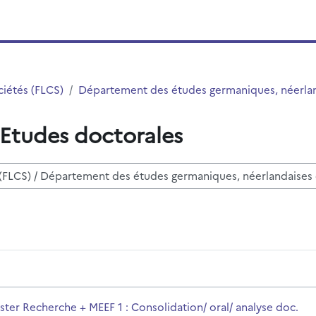
ciétés (FLCS)
Département des études germaniques, néerlan
- Etudes doctorales
i
ion/ oral/ analyse doc. audio-vidéo
olo del corso
ster Recherche + MEEF 1 : Consolidation/ oral/ analyse doc.