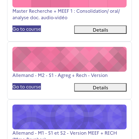
पाठ्यक्रम का नाम
Master Recherche + MEEF 1 : Consolidation/ oral/
analyse doc. audio-vidéo
Go to course
Details
Allemand - M2 - S1 - Agreg + Rech - Version
पाठ्यक्रम का नाम
Allemand - M2 - S1 - Agreg + Rech - Version
Go to course
Details
Allemand - M1 - S1 et S2 - Version MEEF + RECH (Mme Br
पाठ्यक्रम का नाम
Allemand - M1 - S1 et S2 - Version MEEF + RECH