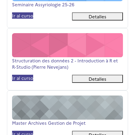
Nombre del curso
Seminaire Assyriologie 25-26
Ir al curso
Detalles
Structuration des données 2 - Introduction à R et R-Studi
Nombre del curso
Structuration des données 2 - Introduction à R et
R-Studio (Pierre Nevejans)
Ir al curso
Detalles
Master Archives Gestion de Projet
Nombre del curso
Master Archives Gestion de Projet
Ir al curso
Detalles