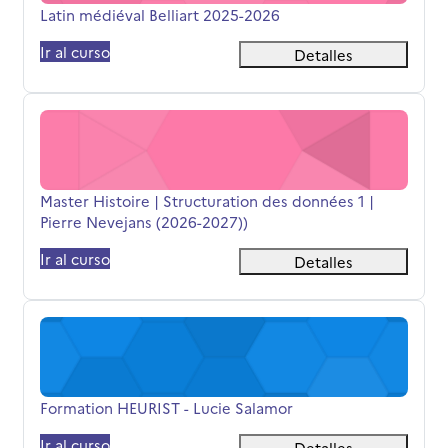
Nombre del curso
Latin médiéval Belliart 2025-2026
Ir al curso
Detalles
Master Histoire | Structuration des données 1 | Pierre N
Nombre del curso
Master Histoire | Structuration des données 1 |
Pierre Nevejans (2026-2027))
Ir al curso
Detalles
Formation HEURIST - Lucie Salamor
Nombre del curso
Formation HEURIST - Lucie Salamor
Ir al curso
Detalles