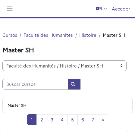
Salta al contenido principal
Acceder
Panel lateral
Cursos
Faculté des Humanités
Histoire
Master SH
Master SH
Categorías
Buscar cursos
Buscar cursos
Master SH
Página 1
Página 2
Página 3
Página 4
Página 5
Página 6
Página 7
Siguiente pág
1
2
3
4
5
6
7
»