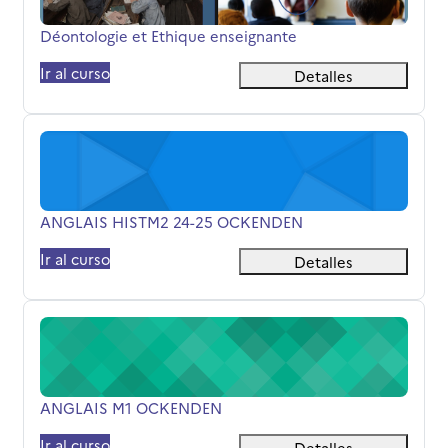
Nombre del curso
Déontologie et Ethique enseignante
Ir al curso
Detalles
ANGLAIS HISTM2 24-25 OCKENDEN
Nombre del curso
ANGLAIS HISTM2 24-25 OCKENDEN
Ir al curso
Detalles
ANGLAIS M1 OCKENDEN
Nombre del curso
ANGLAIS M1 OCKENDEN
Ir al curso
Detalles