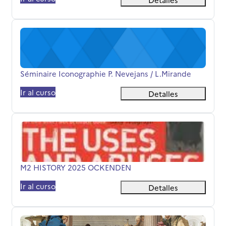
Séminaire Iconographie P. Nevejans / L.Mirande
Nombre del curso
Séminaire Iconographie P. Nevejans / L.Mirande
Ir al curso
Detalles
M2 HISTORY 2025 OCKENDEN
Nombre del curso
M2 HISTORY 2025 OCKENDEN
Ir al curso
Detalles
ANCIENT WORLDS ENGLISH M1