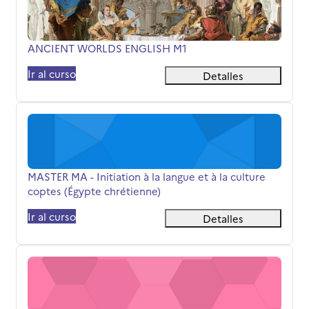
Nombre del curso
ANCIENT WORLDS ENGLISH M1
Ir al curso
Detalles
MASTER MA - Initiation à la langue et à la culture coptes 
Nombre del curso
MASTER MA - Initiation à la langue et à la culture
coptes (Égypte chrétienne)
Ir al curso
Detalles
Latin médiéval Belliart 2025-2026