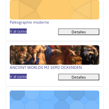
Paléographie moderne
Nombre del curso
Paléographie moderne
Ir al curso
Detalles
ANCIENT WORLDS M2 SEM2 OCKENDEN
Nombre del curso
ANCIENT WORLDS M2 SEM2 OCKENDEN
Ir al curso
Detalles
Seminaire Assyriologie 25-26