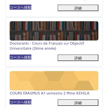
コースへ移動
詳細
Doctorants - Cours de Français sur Objectif Universitair
コース名
Doctorants - Cours de Français sur Objectif
Universitaire (2ème année)
コースへ移動
詳細
COURS ERASMUS A1 semestre 2 Mme KEHILA
コース名
COURS ERASMUS A1 semestre 2 Mme KEHILA
コースへ移動
詳細