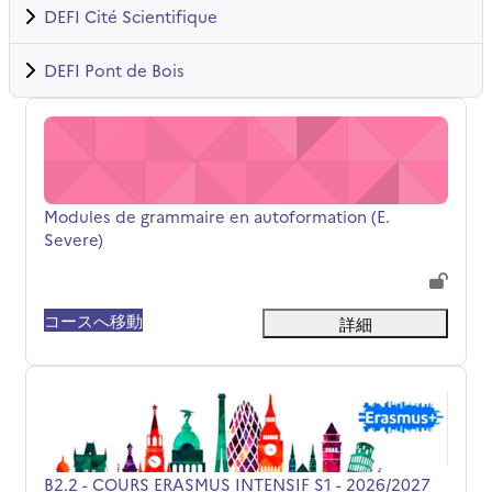
DEFI Cité Scientifique
DEFI Pont de Bois
Modules de grammaire en autoformation (E. Severe)
コース名
Modules de grammaire en autoformation (E.
Severe)
コースへ移動
詳細
B2.2 - COURS ERASMUS INTENSIF S1 - 2026/2027
コース名
B2.2 - COURS ERASMUS INTENSIF S1 - 2026/2027