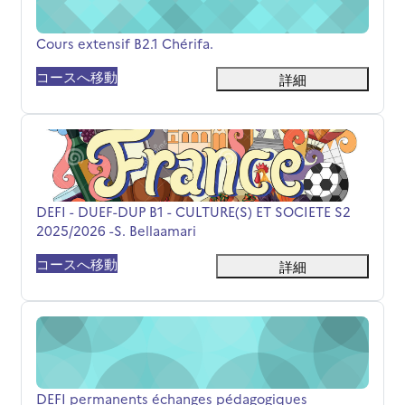
コース名
Cours extensif B2.1 Chérifa.
コースへ移動
詳細
DEFI - DUEF-DUP B1 - CULTURE(S) ET SOCIETE S2 2025/202
コース名
DEFI - DUEF-DUP B1 - CULTURE(S) ET SOCIETE S2
2025/2026 -S. Bellaamari
コースへ移動
詳細
DEFI permanents échanges pédagogiques
コース名
DEFI permanents échanges pédagogiques