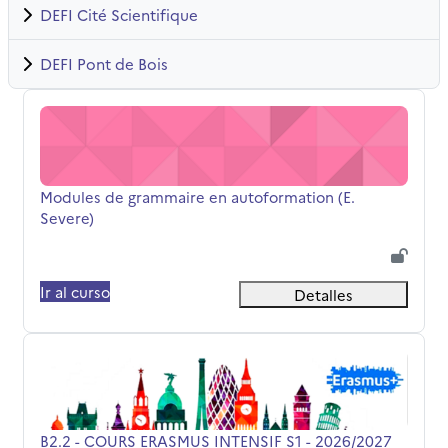
DEFI Cité Scientifique
DEFI Pont de Bois
Modules de grammaire en autoformation (E. Severe)
Nombre del curso
Modules de grammaire en autoformation (E.
Severe)
Ir al curso
Detalles
B2.2 - COURS ERASMUS INTENSIF S1 - 2026/2027
Nombre del curso
B2.2 - COURS ERASMUS INTENSIF S1 - 2026/2027