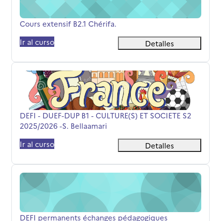
Nombre del curso
Cours extensif B2.1 Chérifa.
Ir al curso
Detalles
DEFI - DUEF-DUP B1 - CULTURE(S) ET SOCIETE S2 2025/202
Nombre del curso
DEFI - DUEF-DUP B1 - CULTURE(S) ET SOCIETE S2
2025/2026 -S. Bellaamari
Ir al curso
Detalles
DEFI permanents échanges pédagogiques
Nombre del curso
DEFI permanents échanges pédagogiques