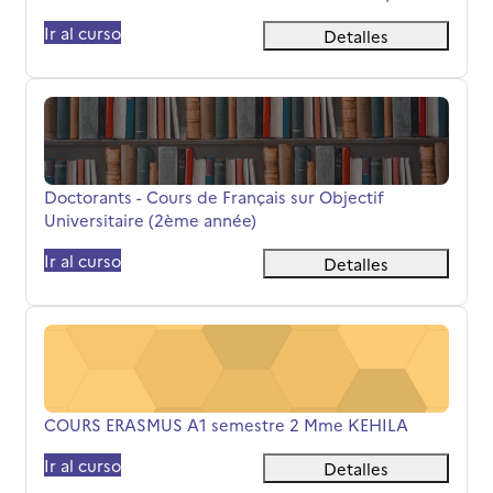
Ir al curso
Detalles
Doctorants - Cours de Français sur Objectif Universitair
Nombre del curso
Doctorants - Cours de Français sur Objectif
Universitaire (2ème année)
Ir al curso
Detalles
COURS ERASMUS A1 semestre 2 Mme KEHILA
Nombre del curso
COURS ERASMUS A1 semestre 2 Mme KEHILA
Ir al curso
Detalles