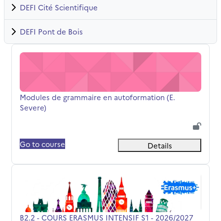
DEFI Cité Scientifique
DEFI Pont de Bois
Modules de grammaire en autoformation (E. Severe)
Course name
Modules de grammaire en autoformation (E.
Severe)
Go to course
Details
B2.2 - COURS ERASMUS INTENSIF S1 - 2026/2027
Course name
B2.2 - COURS ERASMUS INTENSIF S1 - 2026/2027