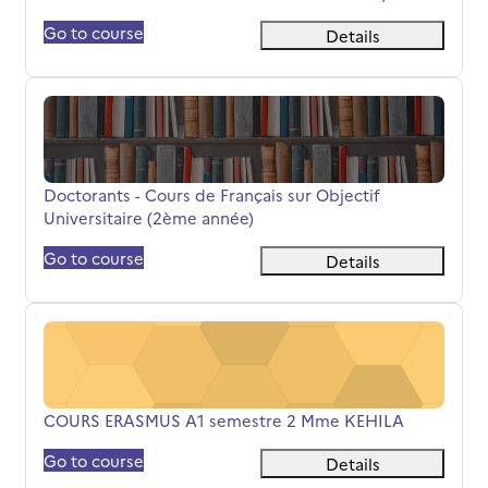
Go to course
Details
Doctorants - Cours de Français sur Objectif Universitair
Course name
Doctorants - Cours de Français sur Objectif
Universitaire (2ème année)
Go to course
Details
COURS ERASMUS A1 semestre 2 Mme KEHILA
Course name
COURS ERASMUS A1 semestre 2 Mme KEHILA
Go to course
Details