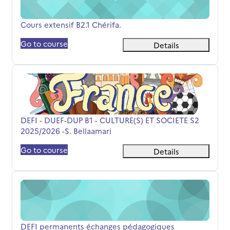
Course name
Cours extensif B2.1 Chérifa.
Go to course
Details
DEFI - DUEF-DUP B1 - CULTURE(S) ET SOCIETE S2 2025/202
Course name
DEFI - DUEF-DUP B1 - CULTURE(S) ET SOCIETE S2
2025/2026 -S. Bellaamari
Go to course
Details
DEFI permanents échanges pédagogiques
Course name
DEFI permanents échanges pédagogiques