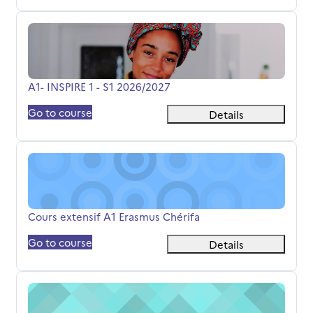
A1- INSPIRE 1 - S1 2026/2027
Course name
A1- INSPIRE 1 - S1 2026/2027
Go to course
Details
Cours extensif A1 Erasmus Chérifa
Course name
Cours extensif A1 Erasmus Chérifa
Go to course
Details
Cours extensif B2.1 Chérifa.