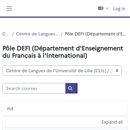
Skip to main content
Log in
Side panel
Courses
Centre de Langues de l'Université de Lille (CLIL)
Pôle DEFI (Département d'Enseignement du Français à l'International)
Pôle DEFI (Département d'Enseignement
du Français à l'International)
Course categories
Search courses
Search courses
FLE
Expand all