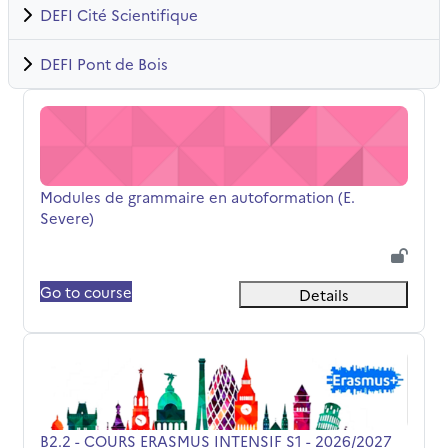
DEFI Cité Scientifique
DEFI Pont de Bois
Modules de grammaire en autoformation (E. Severe)
Název kurzu
Modules de grammaire en autoformation (E.
Severe)
Go to course
Details
B2.2 - COURS ERASMUS INTENSIF S1 - 2026/2027
Název kurzu
B2.2 - COURS ERASMUS INTENSIF S1 - 2026/2027