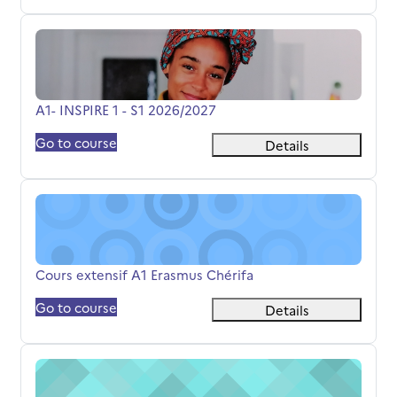
A1- INSPIRE 1 - S1 2026/2027
Název kurzu
A1- INSPIRE 1 - S1 2026/2027
Go to course
Details
Cours extensif A1 Erasmus Chérifa
Název kurzu
Cours extensif A1 Erasmus Chérifa
Go to course
Details
Cours extensif B2.1 Chérifa.