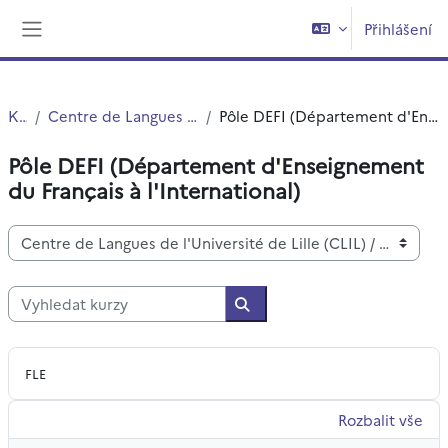
Přejít k hlavnímu obsahu
Přihlášení
Boční panel
Kurzy
Centre de Langues de l'Université de Lille (CLIL)
Pôle DEFI (Département d'Enseignement du Français à l'International)
Pôle DEFI (Département d'Enseignement
du Français à l'International)
Kategorie kurzů
Vyhledat kurzy
Vyhledat kurzy
FLE
Rozbalit vše