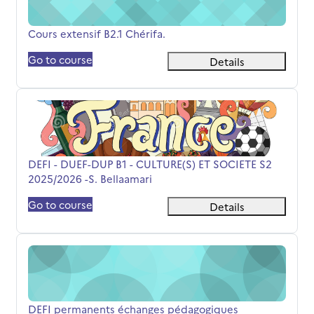
Název kurzu
Cours extensif B2.1 Chérifa.
Go to course
Details
DEFI - DUEF-DUP B1 - CULTURE(S) ET SOCIETE S2 2025/202
Název kurzu
DEFI - DUEF-DUP B1 - CULTURE(S) ET SOCIETE S2
2025/2026 -S. Bellaamari
Go to course
Details
DEFI permanents échanges pédagogiques
Název kurzu
DEFI permanents échanges pédagogiques