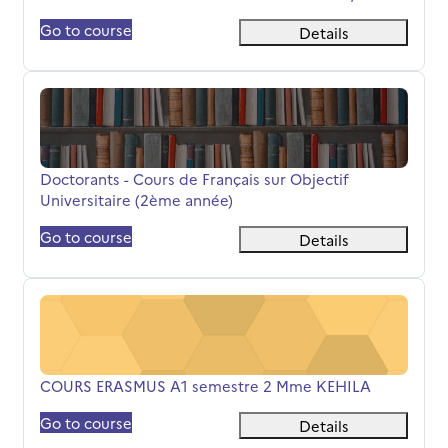
Go to course
Details
Doctorants - Cours de Français sur Objectif Universitair
Název kurzu
Doctorants - Cours de Français sur Objectif
Universitaire (2ème année)
Go to course
Details
COURS ERASMUS A1 semestre 2 Mme KEHILA
Název kurzu
COURS ERASMUS A1 semestre 2 Mme KEHILA
Go to course
Details